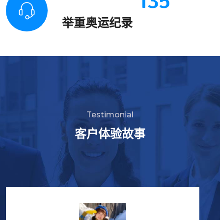
135
举重奥运纪录
Testimonial
客户体验故事